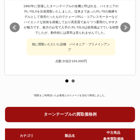
1982年に登場したターンテーブルの名機と呼ばれる、パイオニアの
PL-70LIIを出張買取いたしました。従来まであったPL-70の後継モ
デルとして発売だったものでクォーツPLL・コアレスモーターなど
ハイエンドな技術を搭載しており高音質でありつつ運用のしやすさ
が魅力です。枚方のお宅で入手の PL-70LIIは使用感はでている状態
でしたが、動作的には異常は見られませんでした。
他に買取いただいた品物 パイオニア・プリメインアン
プ
点数:3/合計104,000円
*買取をご利用頂いたお客様とのイメージを当社で再現しました。
ターンテーブルの買取価格例
中古美品
カテゴリ
製品名
参考買取価格