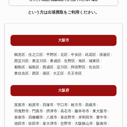
という方は出張買取をご利用ください。
大阪市
鶴見区
住之江区
平野区
北区
中央区
此花区
浪速区
西淀川区
東淀川区
東成区
生野区
旭区
城東区
都島区
福島区
西成区
淀川区
阿倍野区
住吉区
東住吉区
西区
港区
大正区
天王寺区
大阪府
箕面市
柏原市
貝塚市
守口市
枚方市
高槻市
羽曳野市
門真市
摂津市
高石市
藤井寺市
東大阪市
泉南市
四條畷市
八尾市
泉佐野市
岸和田市
豊中市
池田市
吹田市
泉大津市
交野市
大阪狭山市
阪南市