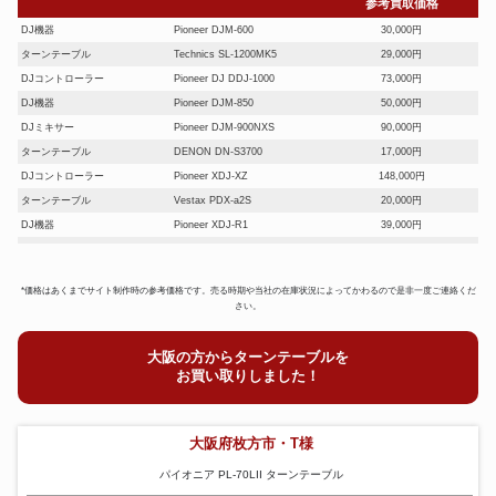
参考買取価格
DJ機器
Pioneer DJM-600
30,000円
ターンテーブル
Technics SL-1200MK5
29,000円
DJコントローラー
Pioneer DJ DDJ-1000
73,000円
DJ機器
Pioneer DJM-850
50,000円
DJミキサー
Pioneer DJM-900NXS
90,000円
ターンテーブル
DENON DN-S3700
17,000円
DJコントローラー
Pioneer XDJ-XZ
148,000円
ターンテーブル
Vestax PDX-a2S
20,000円
DJ機器
Pioneer XDJ-R1
39,000円
DJミキサー
ALLEN&HEATH XONE:S2
48,000円
*価格はあくまでサイト制作時の参考価格です。売る時期や当社の在庫状況によってかわるので是非一度ご連絡くだ
さい。
大阪の方からターンテーブルを
お買い取りしました！
大阪府枚方市・T様
パイオニア PL-70LII ターンテーブル