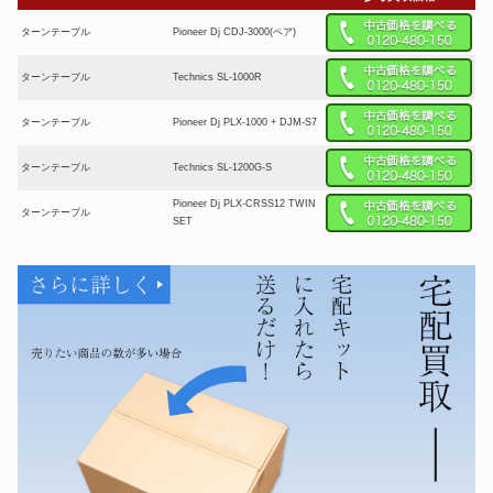
ターンテーブル
Pioneer Dj CDJ-3000(ペア)
ターンテーブル
Technics SL-1000R
ターンテーブル
Pioneer Dj PLX-1000 + DJM-S7
ターンテーブル
Technics SL-1200G-S
Pioneer Dj PLX-CRSS12 TWIN
ターンテーブル
SET
reloop RP-8000MK2 TWIN + カ
ターンテーブル
ートリッジ & ヴァイナル SET
Pioneer PLX-CRSS12 ハイブリ
ターンテーブル
ットターンテーブル
ターンテーブル
Technics SL-1200M7B-Y
Numark MIXSTREAM PRO
ターンテーブル
+Case +DECKSAVER
Pioneer Dj PLX-500-W + BX3ス
ターンテーブル
ピーカー SET