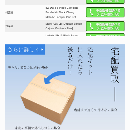
dw DWe 5-Piece Complete
打楽器
Bundle Kit Black Cherry
Metallic Lacquer Plus set
Meinl AEMLBI [Artisan Edition
打楽器
Cajons Martinete Line]
Ludwig LB416 Black Beauty
打楽器
14″×5″
goldon ゴールドン プロアルトサ
打楽器
イロフォン
打楽器
こおろぎ PF3000CC マリンバ
dw Collector’s Pure Birch 4pcs
打楽器
Kit
Zildjian K New Stamp 15インチ
打楽器
1064/1106g オールドK ハイハッ
トペア
canopus CANOPUS Mahogany
打楽器
Classic Kit Plus
LightBordeauxLQ