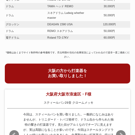
ドラム
TAMA ヘッド REMO
30,000円
スネアドラム Ludwig whether
ドラム
50,000円
master
グロッケン
DEAGAN 1590 USA
120,000円
ドラム
REMO スネアドラム
50,000円
電子ドラム
Roland TD-17KV
60,000円
スネア ソナー ローズウッド
ドラム
55,000円
VENEER 14-6
*価格はあくまでサイト制作時の参考価格です。売る時期や当社の在庫状況によってかわるので是非一度ご連絡くだ
ドラム
YAMAHA BD-920R
40,000円
さい。
大阪の方から打楽器を
お買い取りしました！
大阪府大阪市浪速区・F様
スティールパン29音 クロームメッキ
今回は、スティールパンを買い取りました。一般的になじみはあり
ませんが、トリニダード・トバゴ発祥で、ドラム缶から作られた独
特の響きの打楽器です。見た目がアルミなのでチープに見えます
が、実は高額になることが多いのです。今回はスチールタングドラ
ムも一緒にお売りいただきました。金属製の丸い打楽器で、切り込