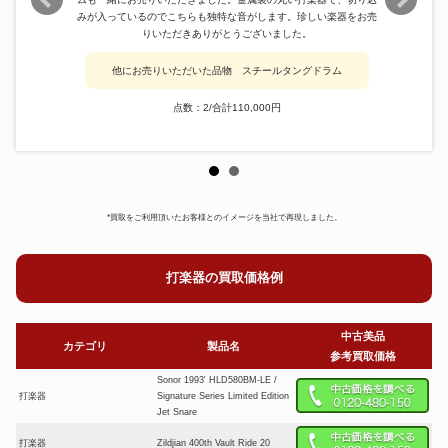
みが入っているのでこちらも独特な音がします。珍しい楽器をお売
りいただきありがとうございました。
他にお売りいただいた品物 スチールタングドラム
点数：2/合計110,000円
*買取をご利用頂いたお客様とのイメージを当社で再現しました。
打楽器の買取価格例
中古美品
カテゴリ
製品名
参考買取価格
Sonor 1993′ HLD580BM-LE /
打楽器
Signature Series Limited Edition
Jet Snare
打楽器
Zildjian 400th Vault Ride 20