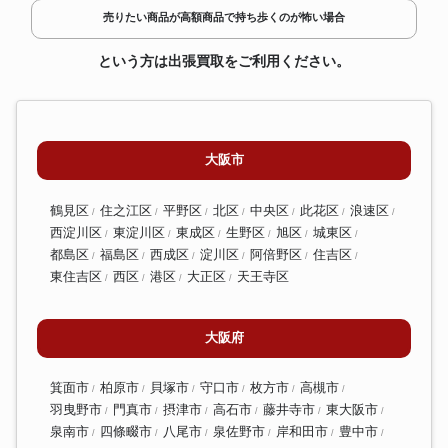
売りたい商品が高額商品で持ち歩くのが怖い場合
という方は出張買取をご利用ください。
大阪市
鶴見区
住之江区
平野区
北区
中央区
此花区
浪速区
西淀川区
東淀川区
東成区
生野区
旭区
城東区
都島区
福島区
西成区
淀川区
阿倍野区
住吉区
東住吉区
西区
港区
大正区
天王寺区
大阪府
箕面市
柏原市
貝塚市
守口市
枚方市
高槻市
羽曳野市
門真市
摂津市
高石市
藤井寺市
東大阪市
泉南市
四條畷市
八尾市
泉佐野市
岸和田市
豊中市