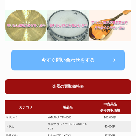
今すぐ問い合わせをする
楽器の買取価格表
中古美品
カテゴリ
製品名
参考買取価格
マリンバ
YAMAHA YM-4500
160,000円
スネア プレミア ENGLAND 14-
ドラム
40,000円
5.75
電子ドラム
Roland TD-1KPX2
37,500円