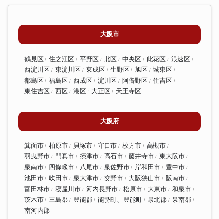
大阪市
鶴見区
住之江区
平野区
北区
中央区
此花区
浪速区
西淀川区
東淀川区
東成区
生野区
旭区
城東区
都島区
福島区
西成区
淀川区
阿倍野区
住吉区
東住吉区
西区
港区
大正区
天王寺区
大阪府
箕面市
柏原市
貝塚市
守口市
枚方市
高槻市
羽曳野市
門真市
摂津市
高石市
藤井寺市
東大阪市
泉南市
四條畷市
八尾市
泉佐野市
岸和田市
豊中市
池田市
吹田市
泉大津市
交野市
大阪狭山市
阪南市
富田林市
寝屋川市
河内長野市
松原市
大東市
和泉市
茨木市
三島郡
豊能郡
能勢町、豊能町
泉北郡
泉南郡
南河内郡