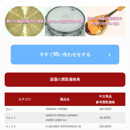
今すぐ問い合わせをする
楽器の買取価格表
中古美品
カテゴリ
製品名
参考買取価格
ホルン
YAMAHA YHR861
289,000円
SANKYO PRIMA SAYAMA
フルート
60,000円
JAPAN 全長67cm
サックス
H.SELMER REFERENCE 54
230,000円