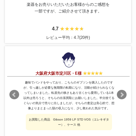
楽器をお売りいただいたお客様からのご感想を
一部ですが、ご紹介させて頂きます。
4.7
レビュー平均：4.7(20件)
大阪府大阪市淀川区・E様
趣味でバンドをやっており、こちらのギブソンを購入したのです
が、引っ越しが必要な無期限の転勤になり、活動が続けられなくな
ってしまいました。転居先の狭さもあり古くから愛用している1本
以外は売ろうと、そちらの出張買取にお願いしました。半分捨てる
ぐらいの気分で売りに出しましたが、そちらの査定は良心的で、想
像よりまとまった額の収入になり、少し救われた気分です。
お買取した商品 Gibson 1959 LP STD VOS（エレキギタ
ー）、ケース 他