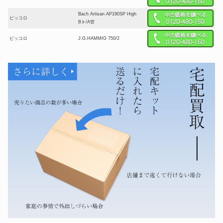
Bach Artisan AP190SP High
ピッコロ
B♭/A管
ピッコロ
J.G.HAMMIG 750/2
ピッコロ
P.Hammig 650/2LTD
ピッコロ
YAMAHA YPC-92
ピッコロ
Burkart RPIC-EXW
ピッコロ
XO 1700GBS
ピッコロ
CarolBrass N7775CL