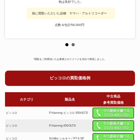
色は良好でした。
他に買取いただいた品物 ヤマハ・アルトリコーダー
点数:4/合計58,000円
*買取をご利用頂いたお客様とのイメージを当社で再現しました。
ピッコロの買取価格例
中古美品
カテゴリ
製品名
参考買取価格
ピッコロ
P.Hammig ピッコロ 650/4LTD
ピッコロ
P.Hammig 650/3LTD
ピッコロ
Schilke シルキー / P7-4 SP