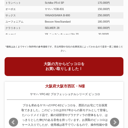
トランペット
Schilke P5-4 SP
170,000円
オーボエ
ヤマハ YOB-831
150,000円
サックス
YANAGISAWA B-900
250,000円
ユーフォニアム
Besson NewStandard
180,000円
クラリネット
SELMER 28
900,000円
チューバ
YK ニッカン チューバ No.20
30,000円
サックス
SELMER リファレンス54
170,000円
*価格はあくまでサイト制作時の参考価格です。売る時期や当社の在庫状況によってかわるので是非一度ご連絡くだ
さい。
大阪の方からピッコロを
お買い取りしました！
大阪府大阪市西区・N様
ヤマハ YPC-82 プロフェッショナルシリーズ ピッコロ
プロも求めるヤマハのYPC-82ピッコロを、西区のお宅にて出張買
取できました。このピッコロは2017年からの新モデルとして登場し
たハンドメイド品で、銀の頭部管やグラナディラの管体をもり、は
っきりとした伸びのある音色を持っています。お買取のピッコロは
ケース入りでしたが、使用感は若干でているもので、操作性能や音