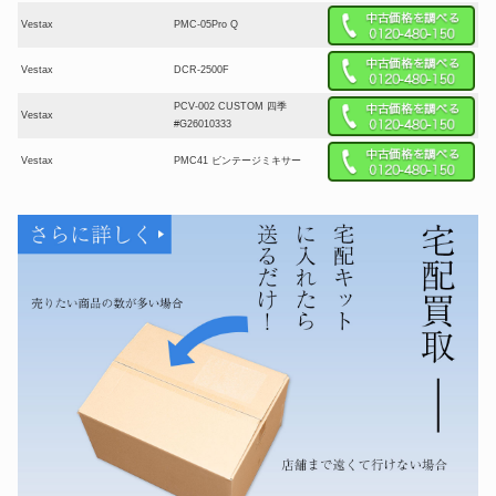
Vestax
PMC-05Pro Q
Vestax
DCR-2500F
PCV-002 CUSTOM 四季
Vestax
#G26010333
Vestax
PMC41 ビンテージミキサー
Vestax
PMC50 ビンテージミキサー
PDX-a1 ベスタクス DJ用ターン
Vestax
テーブル・レコードプレーヤー
TR-1 プロフェッショナル USB
Vestax
MIDI コントローラー
オーディオインターフェイス
Vestax
PBS-4
ロータリーミキサー PMC-27
Vestax
DF 485C