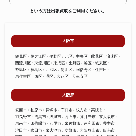
という方は出張買取をご利用ください。
大阪市
鶴見区
住之江区
平野区
北区
中央区
此花区
浪速区
西淀川区
東淀川区
東成区
生野区
旭区
城東区
都島区
福島区
西成区
淀川区
阿倍野区
住吉区
東住吉区
西区
港区
大正区
天王寺区
大阪府
箕面市
柏原市
貝塚市
守口市
枚方市
高槻市
羽曳野市
門真市
摂津市
高石市
藤井寺市
東大阪市
泉南市
四條畷市
八尾市
泉佐野市
岸和田市
豊中市
池田市
吹田市
泉大津市
交野市
大阪狭山市
阪南市