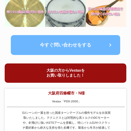
今すぐ問い合わせをする
大阪の方からVestaxを
お買い取りしました！
大阪府四條畷市・N様
Vestax「PDX-2000」
DJシーンの一翼を担った国産ターンテーブルの傑作モデルを出張買
取いたしました。テクニクスとは対照的な高トルクのDCモーター
や、針飛びに強いASTSアームを搭載し、特にバトルDJやスクラッ
チ愛好家から絶大な支持を得た名機です。製造から年月が経過して