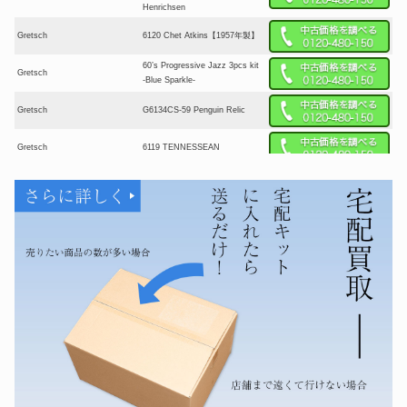
Henrichsen
Gretsch
6120 Chet Atkins【1957年製】
60’s Progressive Jazz 3pcs kit
Gretsch
-Blue Sparkle-
Gretsch
G6134CS-59 Penguin Relic
Gretsch
6119 TENNESSEAN
Gretsch
#6122 Country Gentleman 1965
G6136T-59 Vintage White
Gretsch
Lacquer フルアコギター
G6120T-BSSMK Brian Setzer
Gretsch
Signature Nashville Hollow
Body ’59 “Smoke” with Bigsby
G6136TG Limited Edition
Gretsch
Falcon Jr. White
G6128T-GH George Harrison
Gretsch
Duo Jet #JT24082755