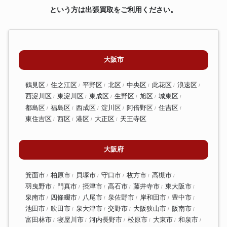
という方は出張買取をご利用ください。
大阪市
鶴見区
住之江区
平野区
北区
中央区
此花区
浪速区
西淀川区
東淀川区
東成区
生野区
旭区
城東区
都島区
福島区
西成区
淀川区
阿倍野区
住吉区
東住吉区
西区
港区
大正区
天王寺区
大阪府
箕面市
柏原市
貝塚市
守口市
枚方市
高槻市
羽曳野市
門真市
摂津市
高石市
藤井寺市
東大阪市
泉南市
四條畷市
八尾市
泉佐野市
岸和田市
豊中市
池田市
吹田市
泉大津市
交野市
大阪狭山市
阪南市
富田林市
寝屋川市
河内長野市
松原市
大東市
和泉市