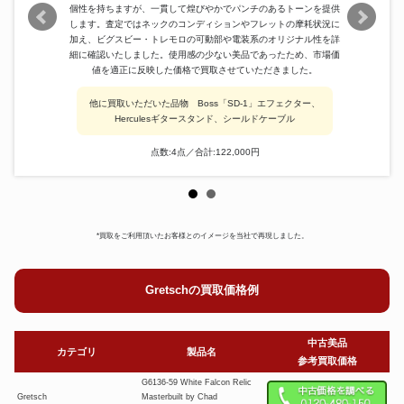
個性を持ちますが、一貫して煌びやかでパンチのあるトーンを提供
します。査定ではネックのコンディションやフレットの摩耗状況に
加え、ビグスビー・トレモロの可動部や電装系のオリジナル性を詳
細に確認いたしました。使用感の少ない美品であったため、市場価
値を適正に反映した価格で買取させていただきました。
他に買取いただいた品物 Boss「SD-1」エフェクター、
Herculesギタースタンド、シールドケーブル
点数:4点／合計:122,000円
*買取をご利用頂いたお客様とのイメージを当社で再現しました。
Gretschの買取価格例
中古美品
カテゴリ
製品名
参考買取価格
G6136-59 White Falcon Relic
Gretsch
Masterbuilt by Chad