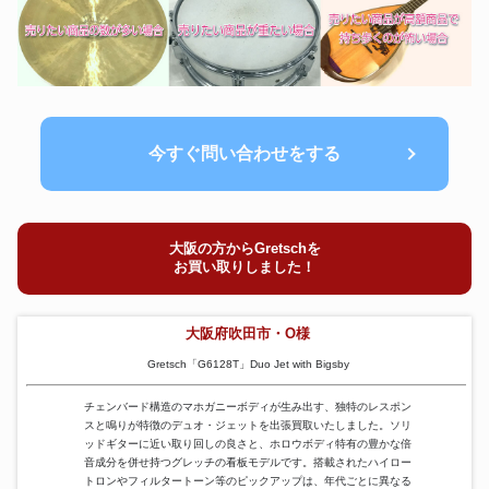
今すぐ問い合わせをする
大阪の方からGretschを
お買い取りしました！
大阪府吹田市・O様
Gretsch「G6128T」Duo Jet with Bigsby
チェンバード構造のマホガニーボディが生み出す、独特のレスポン
スと鳴りが特徴のデュオ・ジェットを出張買取いたしました。ソリ
ッドギターに近い取り回しの良さと、ホロウボディ特有の豊かな倍
音成分を併せ持つグレッチの看板モデルです。搭載されたハイロー
トロンやフィルタートーン等のピックアップは、年代ごとに異なる